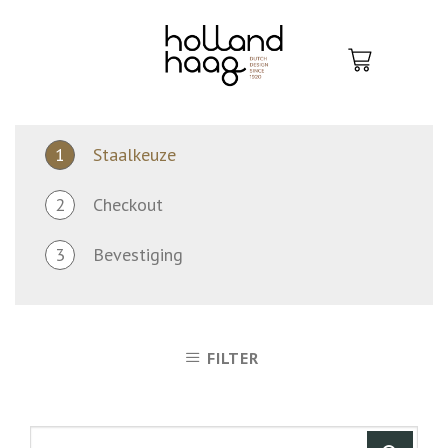
Skip
to
content
1
Staalkeuze
2
Checkout
3
Bevestiging
FILTER