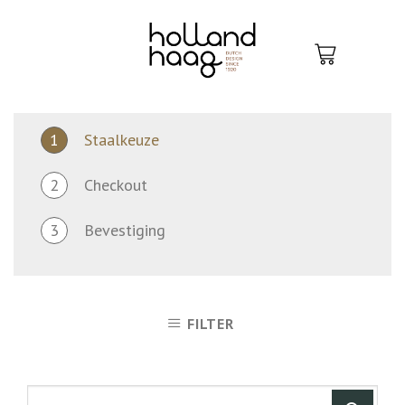
Skip
to
content
1
Staalkeuze
2
Checkout
3
Bevestiging
FILTER