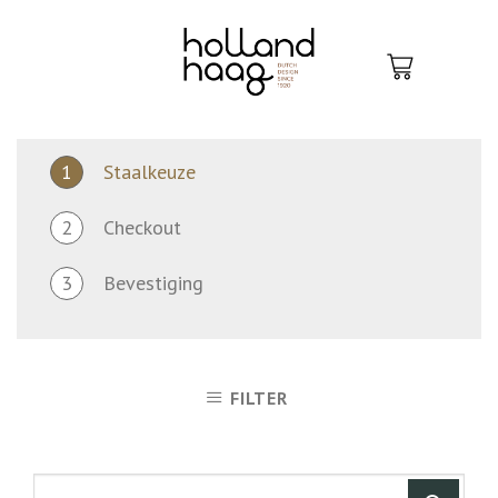
Skip
to
content
1
Staalkeuze
2
Checkout
3
Bevestiging
FILTER