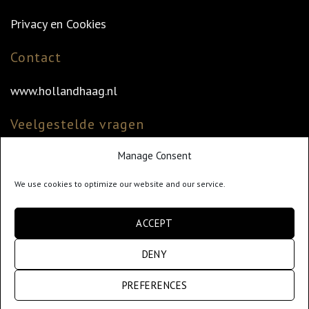
Privacy en Cookies
Contact
www.hollandhaag.nl
Veelgestelde vragen
Manage Consent
Veelgestelde vragen
Vind uw dealer
We use cookies to optimize our website and our service.
Klantenservice
ACCEPT
info@hollandhaag.nl
DENY
PREFERENCES