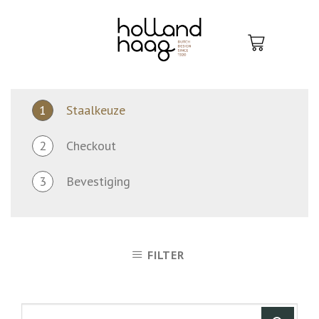
Skip
to
content
1
Staalkeuze
2
Checkout
3
Bevestiging
FILTER