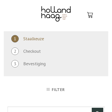
Skip
to
content
1
Staalkeuze
2
Checkout
3
Bevestiging
FILTER