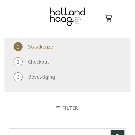
Skip
to
content
1
Staalkeuze
2
Checkout
3
Bevestiging
FILTER