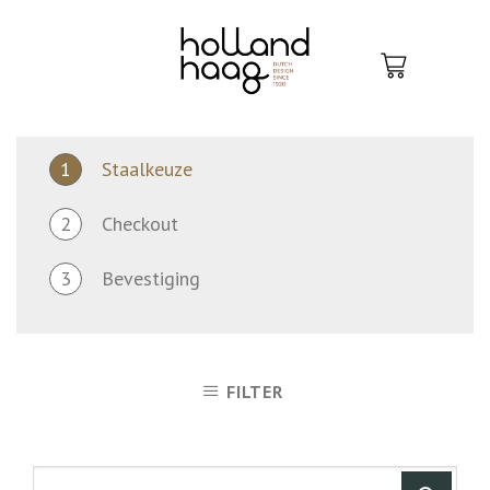
Skip
to
content
1
Staalkeuze
2
Checkout
3
Bevestiging
FILTER