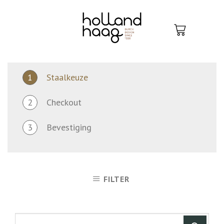
Skip
to
content
1
Staalkeuze
2
Checkout
3
Bevestiging
FILTER