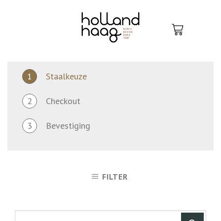
Skip
to
content
1
Staalkeuze
2
Checkout
3
Bevestiging
FILTER