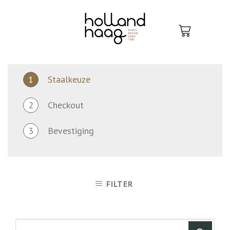
Skip
to
content
1
Staalkeuze
2
Checkout
3
Bevestiging
FILTER