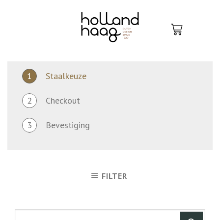
Skip
to
content
1
Staalkeuze
2
Checkout
3
Bevestiging
FILTER