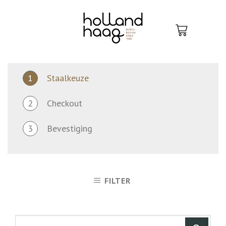
Skip
to
content
1
Staalkeuze
2
Checkout
3
Bevestiging
FILTER