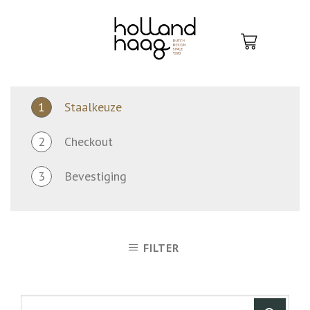
Skip
to
content
1
Staalkeuze
2
Checkout
3
Bevestiging
FILTER