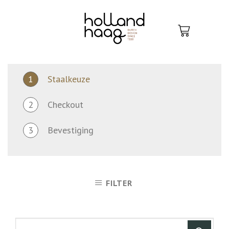
Skip
to
content
1
Staalkeuze
2
Checkout
3
Bevestiging
FILTER