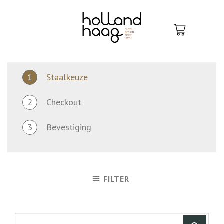
Skip
to
content
1
Staalkeuze
2
Checkout
3
Bevestiging
FILTER