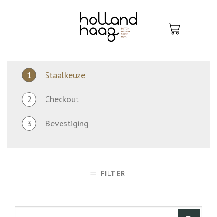
Skip
to
content
1
Staalkeuze
2
Checkout
3
Bevestiging
FILTER