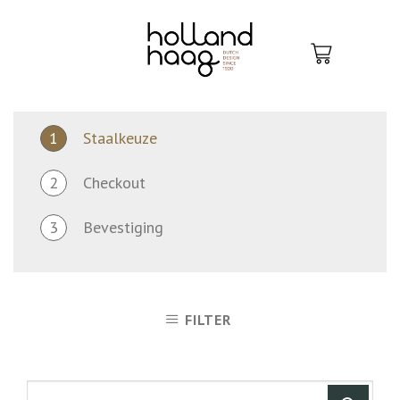
Skip
to
content
1
Staalkeuze
2
Checkout
3
Bevestiging
FILTER