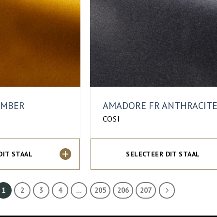
AMBER
AMADORE FR ANTHRACIT
COSI
DIT STAAL
SELECTEER DIT STAAL
1
2
3
4
…
205
206
207