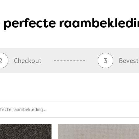
 perfecte raambekledi
2
Checkout
3
Bevest