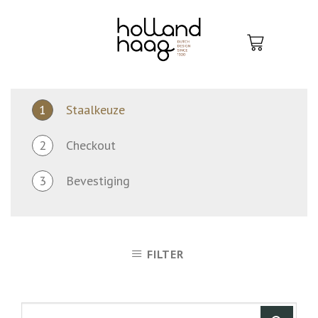
Skip
to
content
1
Staalkeuze
2
Checkout
3
Bevestiging
FILTER