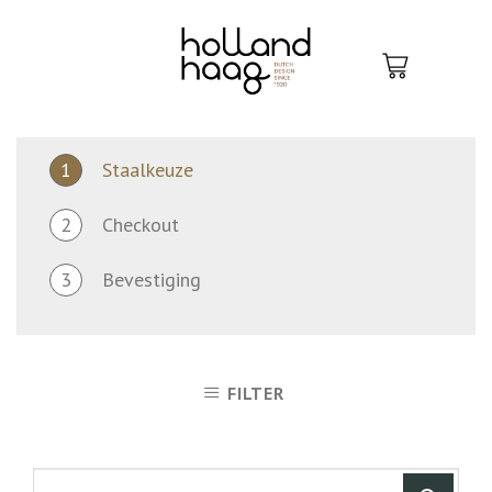
Skip
to
content
1
Staalkeuze
2
Checkout
3
Bevestiging
FILTER