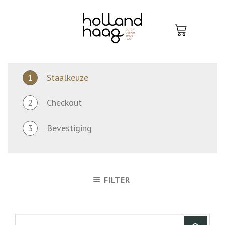
Skip
to
content
1
Staalkeuze
2
Checkout
3
Bevestiging
FILTER