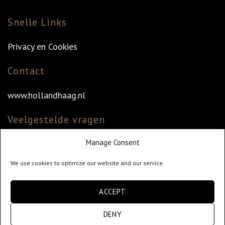
Snelle Links
Privacy en Cookies
Contact
www.hollandhaag.nl
Veelgestelde vragen
Manage Consent
Veelgestelde vragen
Vind uw dealer
We use cookies to optimize our website and our service.
Klantenservice
ACCEPT
info@hollandhaag.nl
DENY