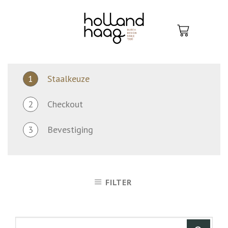
Skip
to
content
1
Staalkeuze
2
Checkout
3
Bevestiging
FILTER