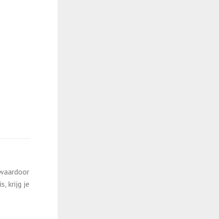
 waardoor
 krijg je