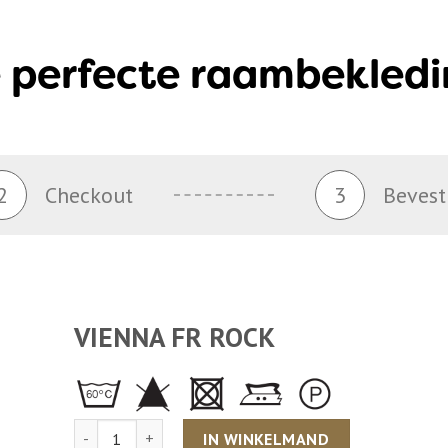
 perfecte raambekledi
2
Checkout
3
Bevest
VIENNA FR ROCK
Aantal
IN WINKELMAND