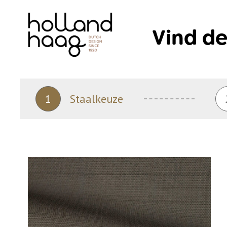
Skip
to
Vind de
content
1
Staalkeuze