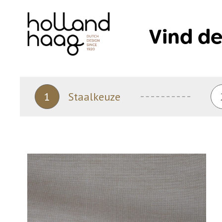
Skip
to
Vind de
content
1
Staalkeuze