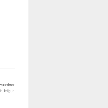
 waardoor
 krijg je