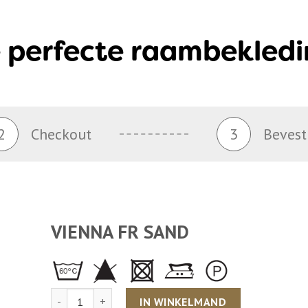
 perfecte raambekledi
2
Checkout
3
Bevest
VIENNA FR SAND
Aantal
IN WINKELMAND