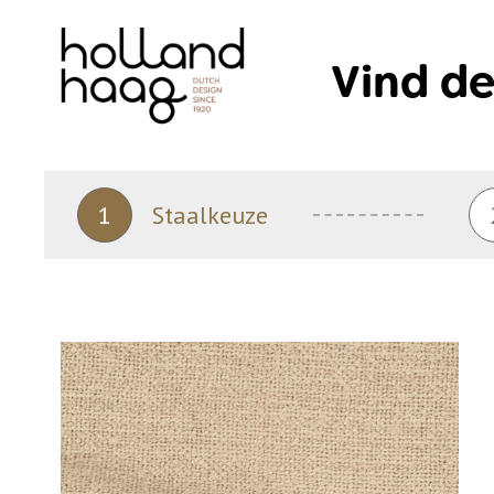
Skip
to
Vind de
content
1
Staalkeuze