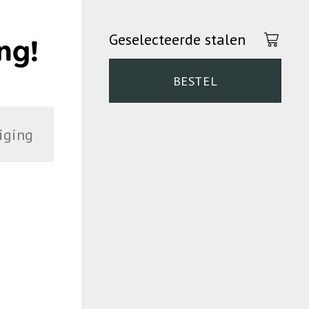
Geselecteerde stalen
ng!
BESTEL
iging