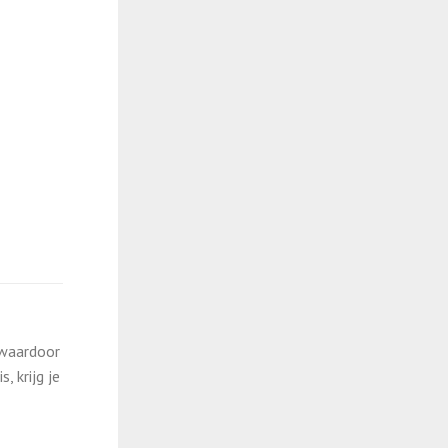
 waardoor
 krijg je