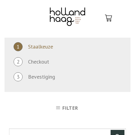
Skip
to
content
1
Staalkeuze
2
Checkout
3
Bevestiging
FILTER