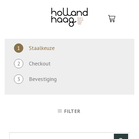
Skip
to
content
1
Staalkeuze
2
Checkout
3
Bevestiging
FILTER