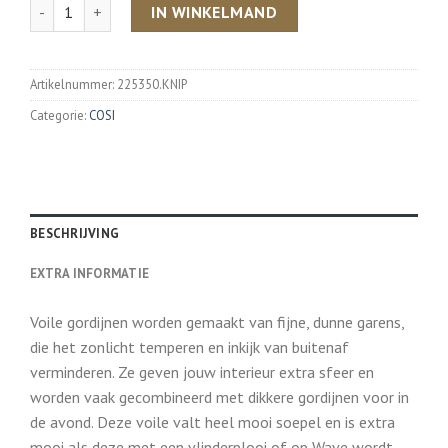
Aantal
IN WINKELMAND
Artikelnummer:
225350.KNIP
Categorie:
COSI
BESCHRIJVING
EXTRA INFORMATIE
Voile gordijnen worden gemaakt van fijne, dunne garens,
die het zonlicht temperen en inkijk van buitenaf
verminderen. Ze geven jouw interieur extra sfeer en
worden vaak gecombineerd met dikkere gordijnen voor in
de avond. Deze voile valt heel mooi soepel en is extra
mooi als deze met een vlinderplooi of op Wave wordt