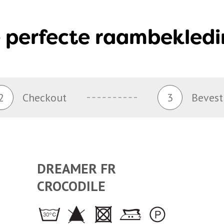
 perfecte raambekledi
2
Checkout
3
Bevest
DREAMER FR
CROCODILE