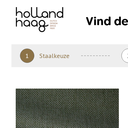
Skip
to
Vind de
content
1
Staalkeuze