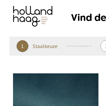
Skip
to
Vind de
content
1
Staalkeuze