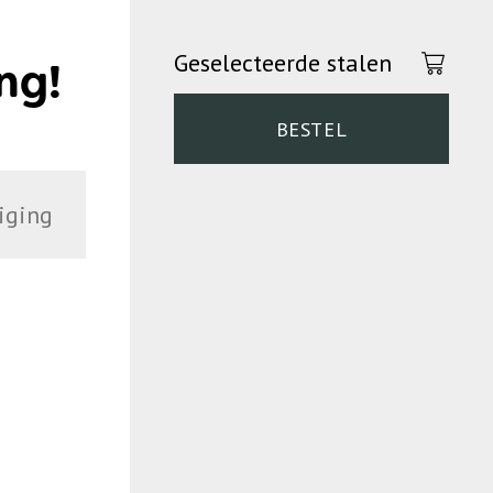
Geselecteerde stalen
ng!
BESTEL
iging