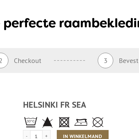
 perfecte raambekledi
2
Checkout
3
Bevest
HELSINKI FR SEA
Aantal
IN WINKELMAND