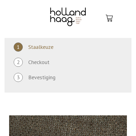
Skip
to
content
1
Staalkeuze
2
Checkout
3
Bevestiging