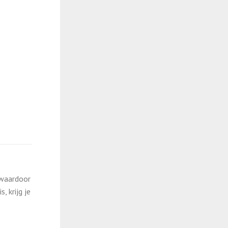
 waardoor
 krijg je