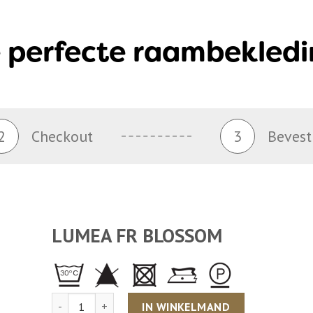
 perfecte raambekledi
2
Checkout
3
Bevest
LUMEA FR BLOSSOM
Aantal
IN WINKELMAND