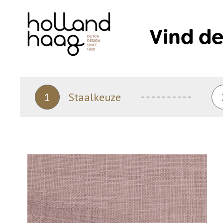
Skip
to
Vind de
content
1
Staalkeuze