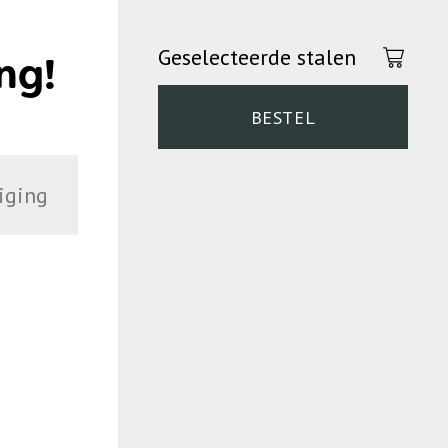
Geselecteerde stalen
ng!
BESTEL
iging