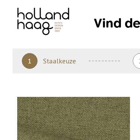
Skip
to
Vind de
content
1
Staalkeuze