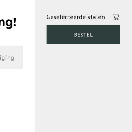
Geselecteerde stalen
ng!
BESTEL
iging