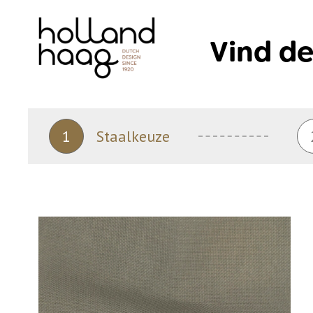
Skip
to
Vind de
content
1
Staalkeuze