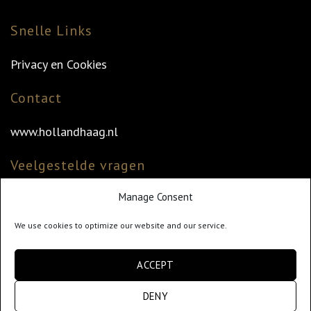
Snelle Links
Privacy en Cookies
Contact
www.hollandhaag.nl
Veelgestelde vragen
Manage Consent
Veelgestelde vragen
Vind uw dealer
We use cookies to optimize our website and our service.
Klantenservice
ACCEPT
info@hollandhaag.nl
DENY