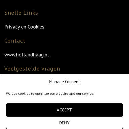
Snelle Links
Privacy en Cookies
Contact
www.hollandhaag.nl
Veelgestelde vragen
Manage Consent
Veelgestelde vragen
Vind uw dealer
We use cookies to optimize our website and our service.
Klantenservice
ACCEPT
info@hollandhaag.nl
DENY