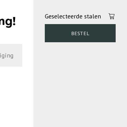
Geselecteerde stalen
ng!
BESTEL
iging