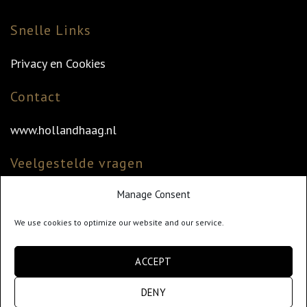
Snelle Links
Privacy en Cookies
Contact
www.hollandhaag.nl
Veelgestelde vragen
Manage Consent
Veelgestelde vragen
Vind uw dealer
We use cookies to optimize our website and our service.
Klantenservice
ACCEPT
info@hollandhaag.nl
DENY