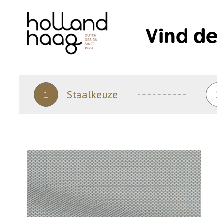
Skip
to
Vind de
content
1
Staalkeuze