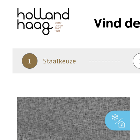
Skip
to
Vind de
content
1
Staalkeuze