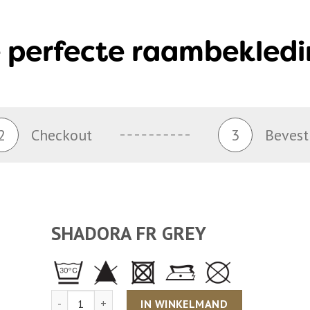
 perfecte raambekledi
2
Checkout
3
Bevest
SHADORA FR GREY
Aantal
IN WINKELMAND