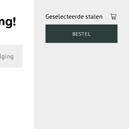
Geselecteerde stalen
ng!
BESTEL
iging