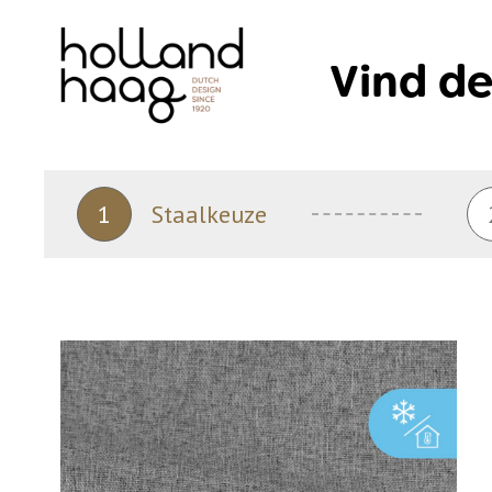
Skip
to
Vind de
content
1
Staalkeuze