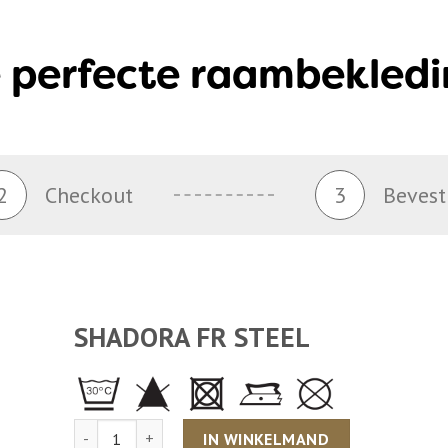
 perfecte raambekledi
2
Checkout
3
Bevest
SHADORA FR STEEL
Aantal
IN WINKELMAND