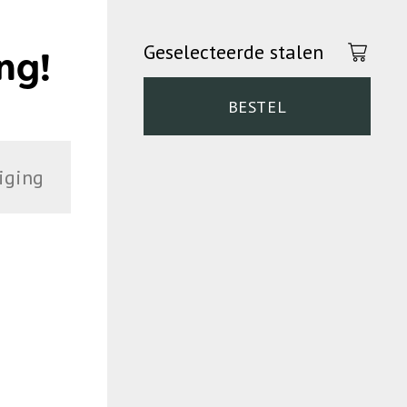
Geselecteerde stalen
ng!
BESTEL
iging