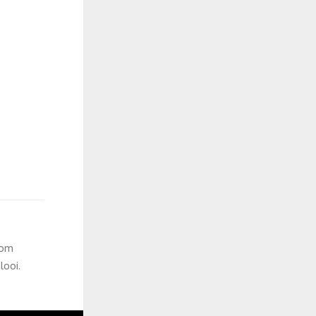
rom
looi.