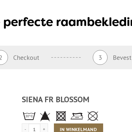
 perfecte raambekledi
2
Checkout
3
Bevest
SIENA FR BLOSSOM
Aantal
IN WINKELMAND