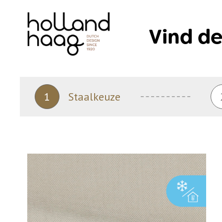
Skip
to
Vind de
content
1
Staalkeuze