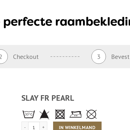
 perfecte raambekledi
2
Checkout
3
Bevest
SLAY FR PEARL
Aantal
IN WINKELMAND