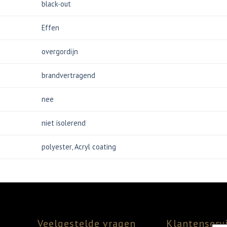
black-out
Effen
overgordijn
brandvertragend
nee
niet isolerend
polyester
,
Acryl coating
Veelgestelde vragen
Klantenserv