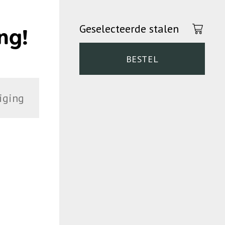
Geselecteerde stalen
ng!
BESTEL
iging