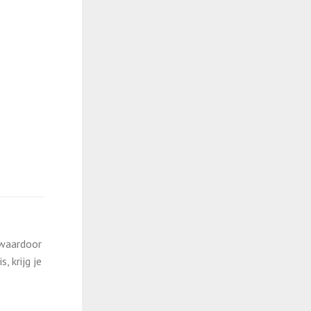
 waardoor
 krijg je