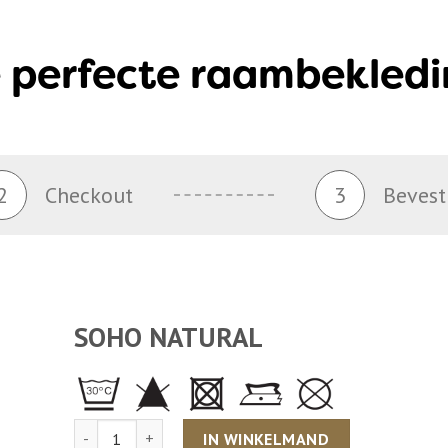
 perfecte raambekledi
2
Checkout
3
Bevest
SOHO NATURAL
Aantal
IN WINKELMAND