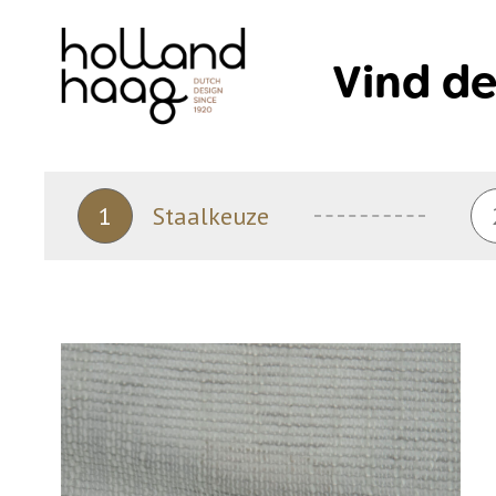
Skip
to
Vind de
content
1
Staalkeuze