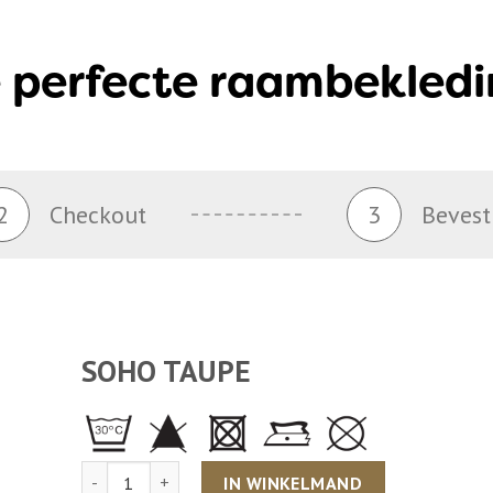
 perfecte raambekledi
2
Checkout
3
Bevest
SOHO TAUPE
Aantal
IN WINKELMAND