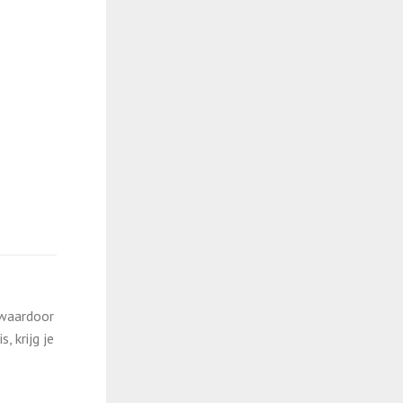
 waardoor
 krijg je