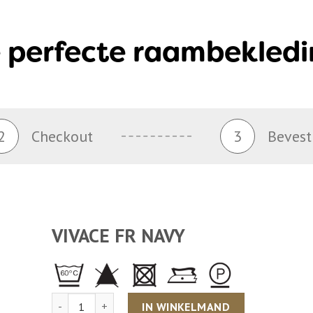
 perfecte raambekledi
2
Checkout
3
Bevest
VIVACE FR NAVY
Aantal
IN WINKELMAND