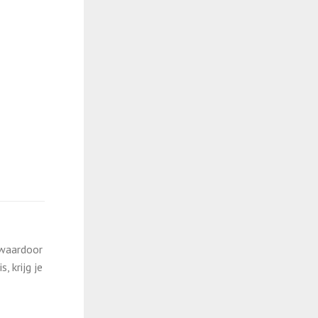
 waardoor
 krijg je