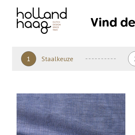
Skip
to
Vind de
content
1
Staalkeuze