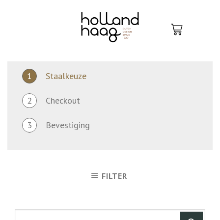
Skip
to
content
1
Staalkeuze
2
Checkout
3
Bevestiging
FILTER