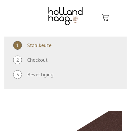
Skip
to
content
1
Staalkeuze
2
Checkout
3
Bevestiging