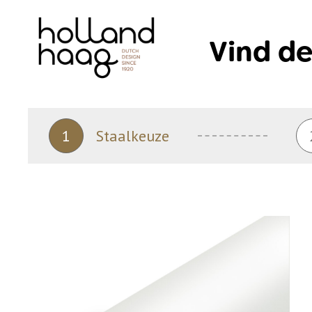
Skip
to
Vind de
content
1
Staalkeuze